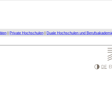
äten
|
Private Hochschulen
|
Duale Hochschulen und Berufsakademi